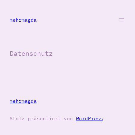
Zum
Inhalt
mehrmagda
springen
Datenschutz
mehrmagda
Stolz präsentiert von
WordPress